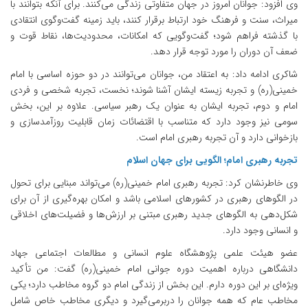
وی افزود: جوانان امروز در جهان متفاوتی زندگی می‌کنند. برای آنکه بتوانند با
میراث، سنت و فرهنگ خود ارتباط برقرار کنند، باید زمینه گفت‌وگوی انتقادی
با گذشته فراهم شود؛ گفت‌وگویی که امکانات، محدودیت‌ها، نقاط قوت و
ضعف آن دوران را مورد توجه قرار دهد.
شاکری ادامه داد: به اعتقاد من، جوانان می‌توانند در دو حوزه اساسی با امام
خمینی(ره) و تجربه زیسته ایشان آشنا شوند؛ نخست، تجربه شخصی و فردی
امام و دوم، تجربه ایشان به عنوان یک رهبر سیاسی. علاوه بر این، بخش
سومی نیز وجود دارد که متناسب با اقتضائات زمان قابلیت روزآمدسازی و
بازخوانی دارد و آن تجربه رهبری امام است.
تجربه رهبری امام؛ الگویی برای جهان اسلام
وی خاطرنشان کرد: تجربه رهبری امام خمینی(ره) می‌تواند مبنایی برای تحول
در الگوهای رهبری در کشورهای اسلامی باشد و امکان بهره‌گیری از آن برای
شکل‌دهی به الگوهای جدید رهبری مبتنی بر ارزش‌ها و فضیلت‌های اخلاقی
و انسانی وجود دارد.
عضو هیئت علمی پژوهشگاه علوم انسانی و مطالعات اجتماعی جهاد
دانشگاهی درباره اهمیت دوره جوانی امام خمینی(ره) گفت: من تأکید
ویژه‌ای بر این دوره دارم. این بخش از زندگی امام دو گروه مخاطب دارد؛ یکی
مخاطب عام که همه جوانان را دربرمی‌گیرد و دیگری مخاطب خاص شامل