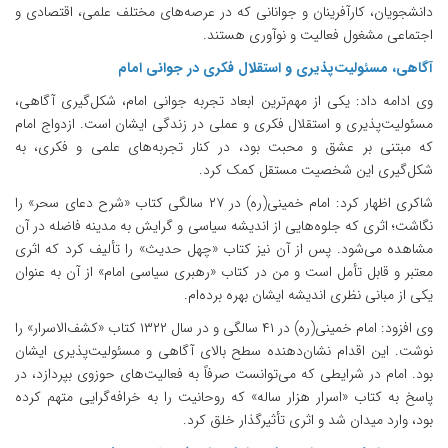
دانشجویان، کارآفرینان و جوانانی که در عرصه‌های مختلف علمی، اقتصادی و
اجتماعی مشغول فعالیت و نوآوری هستند.
آگاهی، مسئولیت‌پذیری و استقلال فکری در جوانی امام
وی ادامه داد: یکی از مهم‌ترین ابعاد تجربه جوانی امام، شکل‌گیری آگاهی،
مسئولیت‌پذیری و استقلال فکری و عملی در زندگی ایشان است. ازدواج امام
که مبتنی بر عشق و محبت بود، در کنار تجربه‌های علمی و فکری، به
شکل‌گیری این شخصیت مستقل کمک کرد.
شاکری اظهار کرد: امام خمینی(ره) در ۲۷ سالگی کتاب «شرح دعای سحر» را
نگاشت؛ اثری که جلوه‌هایی از اندیشه سیاسی و گرایش به مدینه فاضله در آن
مشاهده می‌شود. پس از آن نیز کتاب «چهل حدیث» را تألیف کرد که اثری
معتبر و قابل تأمل است و من در کتاب «رهبری سیاسی امام» از آن به عنوان
یکی از مبانی نظری اندیشه ایشان بهره برده‌ام.
وی افزود: امام خمینی(ره) در ۴۱ سالگی و در سال ۱۳۲۲ کتاب «کشف‌الاسرار» را
نوشت. این اقدام نشان‌دهنده سطح بالای آگاهی و مسئولیت‌پذیری ایشان
بود. امام در شرایطی که می‌توانست صرفاً به فعالیت‌های حوزوی بپردازد، در
پاسخ به کتاب «اسرار هزار ساله» که روحانیت را به خرافه‌گرایی متهم کرده
بود، وارد میدان شد و اثری تأثیرگذار خلق کرد.