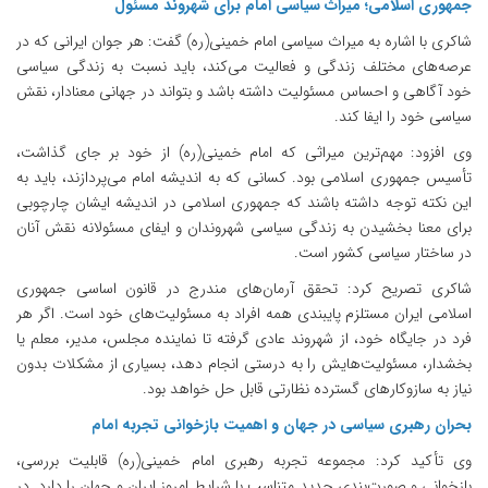
جمهوری اسلامی؛ میراث سیاسی امام برای شهروند مسئول
شاکری با اشاره به میراث سیاسی امام خمینی(ره) گفت: هر جوان ایرانی که در
عرصه‌های مختلف زندگی و فعالیت می‌کند، باید نسبت به زندگی سیاسی
خود آگاهی و احساس مسئولیت داشته باشد و بتواند در جهانی معنادار، نقش
سیاسی خود را ایفا کند.
وی افزود: مهم‌ترین میراثی که امام خمینی(ره) از خود بر جای گذاشت،
تأسیس جمهوری اسلامی بود. کسانی که به اندیشه امام می‌پردازند، باید به
این نکته توجه داشته باشند که جمهوری اسلامی در اندیشه ایشان چارچوبی
برای معنا بخشیدن به زندگی سیاسی شهروندان و ایفای مسئولانه نقش آنان
در ساختار سیاسی کشور است.
شاکری تصریح کرد: تحقق آرمان‌های مندرج در قانون اساسی جمهوری
اسلامی ایران مستلزم پایبندی همه افراد به مسئولیت‌های خود است. اگر هر
فرد در جایگاه خود، از شهروند عادی گرفته تا نماینده مجلس، مدیر، معلم یا
بخشدار، مسئولیت‌هایش را به درستی انجام دهد، بسیاری از مشکلات بدون
نیاز به سازوکارهای گسترده نظارتی قابل حل خواهد بود.
بحران رهبری سیاسی در جهان و اهمیت بازخوانی تجربه امام
وی تأکید کرد: مجموعه تجربه رهبری امام خمینی(ره) قابلیت بررسی،
بازخوانی و صورت‌بندی جدید متناسب با شرایط امروز ایران و جهان را دارد. در