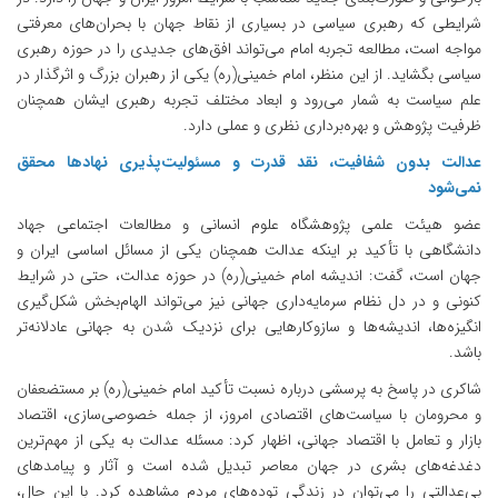
شرایطی که رهبری سیاسی در بسیاری از نقاط جهان با بحران‌های معرفتی
مواجه است، مطالعه تجربه امام می‌تواند افق‌های جدیدی را در حوزه رهبری
سیاسی بگشاید. از این منظر، امام خمینی(ره) یکی از رهبران بزرگ و اثرگذار در
علم سیاست به شمار می‌رود و ابعاد مختلف تجربه رهبری ایشان همچنان
ظرفیت پژوهش و بهره‌برداری نظری و عملی دارد.
عدالت بدون شفافیت، نقد قدرت و مسئولیت‌پذیری نهادها محقق
نمی‌شود
عضو هیئت علمی پژوهشگاه علوم انسانی و مطالعات اجتماعی جهاد
دانشگاهی با تأکید بر اینکه عدالت همچنان یکی از مسائل اساسی ایران و
جهان است، گفت: اندیشه امام خمینی(ره) در حوزه عدالت، حتی در شرایط
کنونی و در دل نظام سرمایه‌داری جهانی نیز می‌تواند الهام‌بخش شکل‌گیری
انگیزه‌ها، اندیشه‌ها و سازوکارهایی برای نزدیک شدن به جهانی عادلانه‌تر
باشد.
شاکری در پاسخ به پرسشی درباره نسبت تأکید امام خمینی(ره) بر مستضعفان
و محرومان با سیاست‌های اقتصادی امروز، از جمله خصوصی‌سازی، اقتصاد
بازار و تعامل با اقتصاد جهانی، اظهار کرد: مسئله عدالت به یکی از مهم‌ترین
دغدغه‌های بشری در جهان معاصر تبدیل شده است و آثار و پیامدهای
بی‌عدالتی را می‌توان در زندگی توده‌های مردم مشاهده کرد. با این حال،