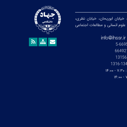
 خیابان ابوریحان، خیابان نظری،
هشگاه علوم انسانی و مطالعات اجتماعی
13156
1345-1
:
۷:۳۰ - ۱۴:۰۰
۷: