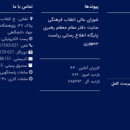
پیوندها
تماس با ما
نشانی:
خ انقلاب،
شورای عالی انقلاب فرهنگی
پلاک ۴۷، پژو
سایت دفتر مقام معظم رهبری
جهاد دانشگاهی
پایگاه اطلاع رسانی ریاست
پست الکترونیکی:
جمهوری
تلفن:
021-66951593-5
دورنگار:
021-66492129
کدپستی:
86151
صندوق پستی:
316
کاربران آنلاین :
۴۳
ساعات پاسخگویی
بازدید امروز :
۷۸۹
ساعات کاری:
۳۰ - ۱۴:۰۰
بازدید کل :
۱۱۸۵۹۹۶
رست کامل