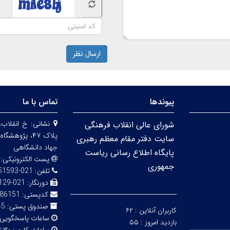
ارسال نظر
پیوندها
تماس با ما
نشانی:
خ انقلاب،
شورای عالی انقلاب فرهنگی
پلاک ۴۷، پژو
سایت دفتر مقام معظم رهبری
جهاد دانشگاهی
پایگاه اطلاع رسانی ریاست
پست الکترونیکی:
جمهوری
تلفن:
021-66951593-5
دورنگار:
021-66492129
کدپستی:
86151
صندوق پستی:
316
کاربران آنلاین :
۶۲
ساعات پاسخگویی
بازدید امروز :
۵۵