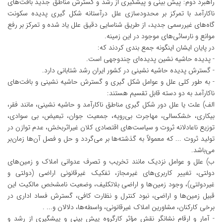
راهبرد دوم: پیش بینی و پیشگیری از رشد و گسترش مناطق جدید بافت‌های
ناکارآمد با تمرکز بر محدودسازی علل درآستانه شکل گیری پدیده سکونت
گاه‌های غیررسمی جدید، از طریق شناسایی دقیق علل یاد شده و تمرکز بر رفع
موانع و نارسائی‌های موجود در این زمینه.
در پایان ایشان اینگونه جمع بندی کردند که:
- پدیده حاشیه نشین پدیده‌ای چندوجهی است.
- گسترش پدیده حاشیه نشینی در کشور ایران رشد شتابانی دارد.
- به طور کلی علل و عوامل شکل گیری و گسترش حاشیه نشینی و بافت‌های
ناکارآمد به دو دسته قابل تقسیم هستند:
الف) علت یا علل دور شکل گیری مناطق ناکارآمد و حاشیه نشینی، مانند فقر،
بیکاری، خشکسالی، مهاجرت بی‌رویه، جمعیت جوان، تبعیض، بی سوادی،
توزیع ناعادلانه ثروت و سیاست‌های اقتصادی کلان غیراثربخش، عدم توازن در
تولید ثروت ... که معمولاً به گذشته‌ها بر می‌گردد و حل و فصل آن‌ها زمان‌بر
می‌باشد.
ب) علل و عوامل نزدیک مانند تخریب و تصرف عدوانی املاک و زمین‌های
دولتی، تغییر کاربری‌های غیرمجاز، تفکیک غیرقانونی اراضی (دولتی و
غیردولتی)، وجود زمین‌ها و اراضی بلاتکلیف، وضعیت نامشخص مالکیت این
قبیل زمین‌ها و اراضی، نبود کنترل و نظارت کافی، گسترش فساد اداری در
برخی کارکنان، مشاورین املاک غیرقانونی، واسطه‌ها، دلالان و... .
- آمار و ارقام نشانگر نقش مؤثر کارگروه پیش بینی و پیشگیری از رشد و