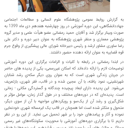
به گزارش روابط عمومی پژوهشگاه علوم انسانی و مطالعات اجتماعی
جهاددانشگاهی، این دوره آموزشی در روز چهارشنبه هفدهم دی ماه 1399 به
صورت وبینار برگزار شد و آقایان حمید رمضانی عضو هیأت علمی و مدیر گروه
پژوهشی معماری و منظر شهری پژوهشگاه به عنوان دبیر دوره و دکتر علی
رضا ساوری مشاور ارشد و رئیس دبیرخانه شورای عالی پیشگیری از وقوع جرم
قوه قضاییه به عنوان ارائه دهنده حضور داشتند.
در ابتدا رمضانی در رابطه با کلیات و الزامات برگزاری این دوره آموزشی
توضیحات لازم را ارائه داده‌اند که اسکان غیررسمی، یکی از پدیده های حاضر
در جریان زندگی شهری است که به عنوان روی دیگر سکه‌یِ رشد شتابان
شهرنشینی، نمود یافته، با آن عجین شده و در قالب، فقر شهری، بازتعریف
می‌شود. این پدیده دارای ابعاد پیچیده چندگانه و گستردگی مکانی - زمانی
است. پدیده‌ای که در دوره‌های مختلف و در طول گذار زمان، عوامل مؤثر بر
شکل‌گیری و رشد آن از یک‌سو و رویکردهای مواجهه با آن از سوی دیگر،
متحول و متکثر شده است اما همچنان در قالب یک ابرمساله شهری خودنمایی
نموده و آثار و پیامدهای خود را بر شهر تحمیل می نماید. از این رو در نظر
داریم تا با برگزاری دوره‌های آموزشی با محوریت سکونتگاه‌های غیر رسمی
مسائل و چالش‌های آن را مورد نقد و بررسی قراردهیم. این دوره‌ها با هدف