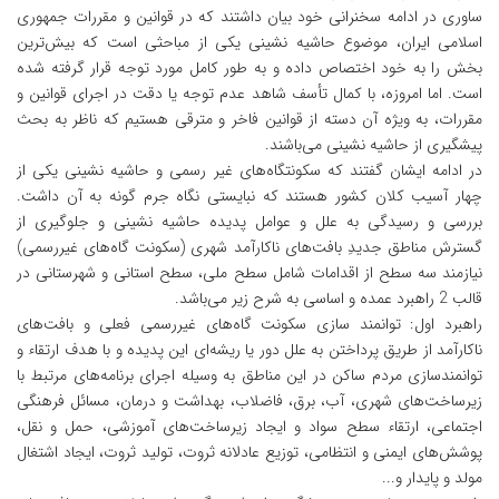
ساوری در ادامه سخنرانی خود بیان داشتند که در قوانین و مقررات جمهوری
اسلامی ایران، موضوع حاشیه نشینی یکی از مباحثی است که بیش‌ترین
بخش را به خود اختصاص داده و به طور کامل مورد توجه قرار گرفته شده
است. اما امروزه، با کمال تأسف شاهد عدم توجه یا دقت در اجرای قوانین و
مقررات، به ویژه آن دسته از قوانین فاخر و مترقی هستیم که ناظر به بحث
پیشگیری از حاشیه نشینی می‌باشند.
در ادامه ایشان گفتند که سکونتگاه‌های غیر رسمی و حاشیه نشینی یکی از
چهار آسیب کلان کشور هستند که نبایستی نگاه جرم گونه به آن داشت.
بررسی و رسیدگی به علل و عوامل پدیده حاشیه نشینی و جلوگیری از
گسترش مناطق جدیدِ بافت‌های ناکارآمد شهری (سکونت گاه‌های غیررسمی)
نیازمند سه سطح از اقدامات شامل سطح ملی، سطح استانی و شهرستانی در
قالب 2 راهبرد عمده و اساسی به شرح زیر می‌باشد.
راهبرد اول: توانمند سازی سکونت گاه‌های غیررسمی فعلی و بافت‌های
ناکارآمد از طریق پرداختن به علل دور یا ریشه‌ای این پدیده و با هدف ارتقاء و
توانمندسازی مردم ساکن در این مناطق به وسیله اجرای برنامه‌های مرتبط با
زیرساخت‌های شهری، آب، برق، فاضلاب، بهداشت و درمان، مسائل فرهنگی
اجتماعی، ارتقاء سطح سواد و ایجاد زیرساخت‌های آموزشی، حمل و نقل،
پوشش‌های ایمنی و انتظامی، توزیع عادلانه ثروت، تولید ثروت، ایجاد اشتغال
مولد و پایدار و...