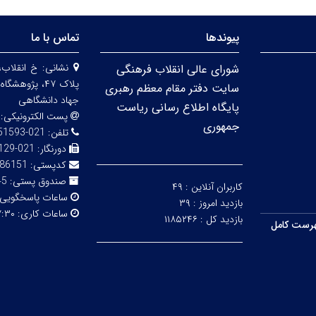
پیوندها
تماس با ما
نشانی:
خ انقلاب،
شورای عالی انقلاب فرهنگی
پلاک ۴۷، پژو
سایت دفتر مقام معظم رهبری
جهاد دانشگاهی
پایگاه اطلاع رسانی ریاست
پست الکترونیکی:
جمهوری
تلفن:
021-66951593-5
دورنگار:
021-66492129
کدپستی:
86151
صندوق پستی:
316
کاربران آنلاین :
۴۹
ساعات پاسخگویی
بازدید امروز :
۳۹
ساعات کاری:
۳۰ - ۱۴:۰۰
بازدید کل :
۱۱۸۵۲۴۶
رست کامل