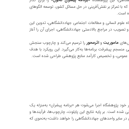
نشگاهی، این پژوهشگاه
«برنامه پیشران تحول»
را برای گذار
که با تمرکز بر نقش‌آفرینی در حل مسائل کشور، توسعه الگوهای
ه است.
علوم انسانی و مطالعات اجتماعی جهاددانشگاهی، تدوین این
و تصویب در مراجع بالادستی جهاددانشگاهی، اجرای آن را آغاز
ش‌های
ماموریت
و
اثرمحور
را ترسیم می‌کند و چارچوب سنجش
را به‌عنوان ابزار پایش و ارزیابی منسجم پیشرفت برنامه‌ها به‌کار می‌گیرد. این رویکرد با هدف
یریت عمومی، و تخصیص کارآمد منابع پژوهشی طراحی شده است.
خود پژوهشگاه اجرا می‌شود؛ هر «برنامه پیشران» به‌منزله یک
 شده است. بر پایه نتایج این پایلوت، چارچوب‌ها، فرآیندها و
در سایر واحدهای جهاددانشگاهی را خواهد داشت؛ به‌نحوی که