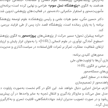
به‌گزارش روابط‌عمومی پژوهشگاه علوم انسانی و مطالعات اجتماعی جهاددا
هدفمند به الگوی
«پژوهشگاه نسل سوم»
طراحی و نهایی کرده است؛ برنامه‌ای 
مأموریت‌محور و استقرار حکمرانی داده‌محور در فعالیت‌های پژوهشی تدوین شد
دکتر حسین منّتی، عضو هیات علمی و رئیس پژوهشکده علوم توسعه پژوهشگاه 
برنامه را به پایان رسانده است، پژوهشگاه قصد دارد پس از طی فرایند بررسی 
کند.
«برنامه پیشران تحول» مسیر حرکت از پژوهش‌های
پروژه‌محور
به الگوی پژوه
«سطوح آمادگی نوآوری در علوم انسانی (H-IRL)» 
ارتقای شفافیت عملکرد، تمرکز بر ثمرات قابل‌استفاده در سیاست‌گذاری و مد
محورهای کلیدی برنامه:
ازی آن‌ها با اولویت‌های ملی
ی بر الگوی H-IRL
ی‌های مسئله‌محور
استفاده در سطح کشور
واهد‌محور از تصمیم‌سازی
ازم، مراحل اجرایی دنبال خواهد شد. این الگو در گام نخست به‌صورت پایلوت در 
دل عمل می‌کند و سازوکار یادگیری و انتقال تجربه به سایر واحدها در آن پیش‌بینی
‌شود و در صورت تصویب مدیران ارشد جهاددانشگاهی، قابلیت تسری و به‌کارگیری 
بدل گردد.