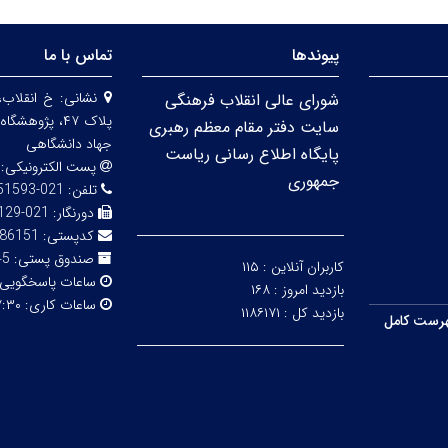
پیوندها
تماس با ما
نشانی:
خ انقلاب،
شورای عالی انقلاب فرهنگی
پلاک ۴۷، پژو
سایت دفتر مقام معظم رهبری
جهاد دانشگاهی
پایگاه اطلاع رسانی ریاست
پست الکترونیکی:
جمهوری
تلفن:
021-66951593-5
دورنگار:
021-66492129
کدپستی:
86151
صندوق پستی:
316
کاربران آنلاین :
۱۱۵
ساعات پاسخگویی
بازدید امروز :
۱۶۸
ساعات کاری:
۳۰ - ۱۴:۰۰
بازدید کل :
۱۱۸۶۱۷۱
رست کامل