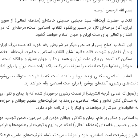
به گزارش روابط عمومی جهاددانشگاهی در متن این پیام آمده است:
بسم الله الرحمن الرحیم
انتخاب حضرت آیت‌الله سید مجتبی حسینی خامنه‌ای (مدظله العالی) از سو
ایران، آغاز مرحله‌ای تازه در مسیر پرشکوه انقلاب اسلامی است؛ مرحله‌ای که 
اقتدار و تعالی برای ملت ایران و جهان اسلام خواهد گشود.
این انتخاب اصلح پس از صالحی دیگر در شرایطی رقم خورد که ملت بزرگ ایران 
و داغ فقدان و شهادت قائد عظیم‌الشأن انقلاب اسلامی، حضرت آیت‌الله العظمی ام
سنگین که اندوه آن برای ملت ایران و همه آزادگان جهان عمیق و جانکاه است، ا
حوادثی نه‌تنها حرکت انقلاب را متوقف نمی‌کند، بلکه اراده ملت ایران را برای ادا
انقلاب اسلامی، مکتبی زنده، پویا و بالنده است که با شهادت متوقف نمی‌شود،
 هدایت‌های رهبری، آینده‌ای روشن را برای امت اسلامی رقم خواهد زد.
عجل‌الله تعالی فرجه الشریف) از نعمت رهبری برخوردار شده که با ایمان و تقوا، ر
مسائل کلان کشور و نظام اسلامی، باورمند به ظرفیت‌های عظیم جوانان و حوزه‌های 
خانواده‌ای سرشار از مجاهدت و ایثار را در کارنامه خود دارد.
لاب اسلامی و متکی بر علم، ایمان و تلاش جوانان مؤمن این سرزمین، ضمن تجدید عهد
تبی حسینی خامنه‌ای (مدظله العالی) اعلام می‌داریم و تبعیت از رهنمودها و فرامین
عالی و پیشرفت امت اسلامی، خود را موظف می‌داند تمام ظرفیت‌های علمی، فرهنگی