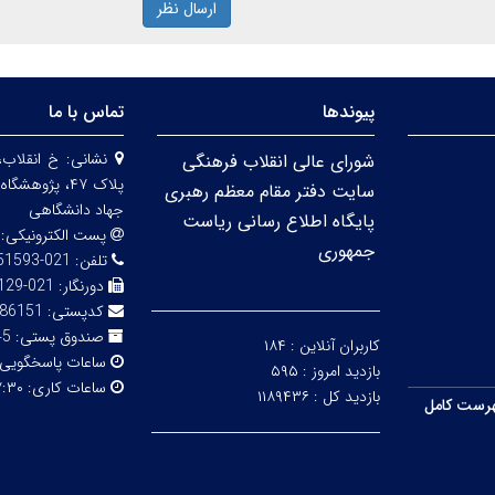
ارسال نظر
پیوندها
تماس با ما
نشانی:
خ انقلاب،
شورای عالی انقلاب فرهنگی
پلاک ۴۷، پژو
سایت دفتر مقام معظم رهبری
جهاد دانشگاهی
پایگاه اطلاع رسانی ریاست
پست الکترونیکی:
جمهوری
تلفن:
021-66951593-5
دورنگار:
021-66492129
کدپستی:
86151
صندوق پستی:
316
کاربران آنلاین :
۱۸۴
ساعات پاسخگویی
بازدید امروز :
۵۹۵
ساعات کاری:
۳۰ - ۱۴:۰۰
بازدید کل :
۱۱۸۹۴۳۶
رست کامل