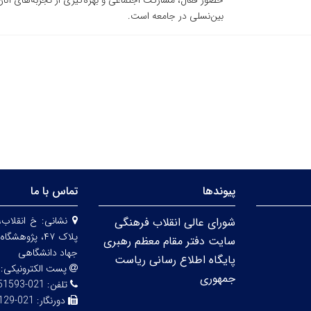
حضور فعال، مشارکت اجتماعی و بهره‌گیری از تجربه‌های آنان
بین‌نسلی در جامعه است.
پیوندها
تماس با ما
نشانی:
خ انقلاب،
شورای عالی انقلاب فرهنگی
پلاک ۴۷، پژو
سایت دفتر مقام معظم رهبری
جهاد دانشگاهی
پایگاه اطلاع رسانی ریاست
پست الکترونیکی:
جمهوری
تلفن:
021-66951593-5
دورنگار:
021-66492129