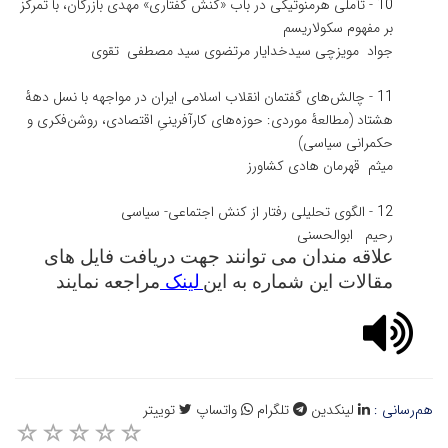
10
-
تأملی هرمنوتیکی در باب «کنش گفتاری» مهدی بازرگان، با تمرکز
بر مفهوم سکولاریسم
جواد مویزچی
سیدخدایار مرتضوی
سید مصطفی تقوی
11
-
چالش‌های گفتمان انقلاب اسلامی ایران در مواجهه با نسل دهۀ
هشتاد (مطالعۀ موردی: حوزه‌های کارآفرینیِ اقتصادی، روشن‌فکری و
حکمرانی سیاسی)
میثم قهرمان
هادی کشاورز
12
-
الگوی تحلیلی رفتار از کنش اجتماعی- سیاسی
رحیم ابوالحسنی
علاقه
مندان می توانند جهت دریافت فایل های
مقالات این شماره به این
لینک
مراجعه نمایند
هم‌رسانی :
لینکدین
تلگرام
واتساپ
توییتر