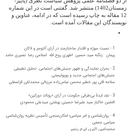
از دو فصلنامه علمی پژوهش سیاست نظری (پاییز-
زمستان1402) منتشر شد. گفتنی است در این شماره
12 مقاله به چاپ رسیده است که در ادامه، عناوین و
نویسندگان این مقالات آمده است.
1
-
نسبت سوژه و اقتدار ساختارمند در آرای آلتوسر و لاکان
پیمان زنگنه
سید حسین اطهری
روح الله اسلامی
رضا نصیری حامد
2
-
بحران نمایندگی و ظهور جنبش‌های اجتماعی: تحلیل تطبیقی
جنبش‌های اجتماعی جدید و پوپولیستی
سلامه قلی پور خطیر
محسن عباس‌زاده مرزبالی
محمدتقی قزلسفلی
3
-
نقد ایدۀ بی‌طرفی حکومت در آرای «رونالد دورکین»
افشین خاکباز
سید علیرضا حسینی بهشتی
سیدعلی محمودی
4
-
روان‌شناسی و امر سیاسی؛ امکان‌سنجی تأسیس نظریه روان‌شناسی
سیاسی جمعی
محمدامین اکبری
ایرج رنجبر