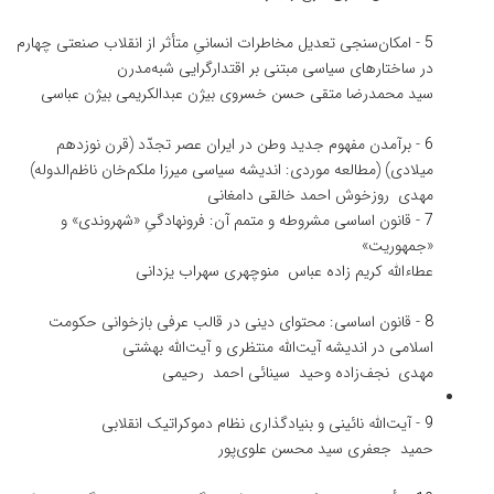
5
-
امکان‌سنجی تعدیل مخاطرات انسانیِ متأثر از انقلاب صنعتی چهارم
در ساختارهای سیاسی مبتنی بر اقتدارگرایی شبه‌مدرن
سید محمدرضا متقی
حسن خسروی
بیژن عبدالکریمی
بیژن عباسی
6
-
برآمدن مفهوم جدید وطن در ایران عصر تجدّد (قرن نوزدهم
میلادی) (مطالعه موردی: اندیشه سیاسی میرزا ملکم‌خان ناظم‌الدوله)
مهدی روزخوش
احمد خالقی دامغانی
7
-
قانون اساسی مشروطه و متمم آن: فرونهادگیِ «شهروندی» و
«جمهوریت»
عطاءالله کریم زاده
عباس منوچهری
سهراب یزدانی
8
-
قانون اساسی: محتوای دینی در قالب عرفی بازخوانی حکومت
اسلامی در اندیشه آیت‌الله منتظری و آیت‌الله بهشتی
مهدی نجف‌زاده
وحید سینائی
احمد رحیمی
9
-
آیت‌الله نائینی و بنیادگذاری نظام دموکراتیک انقلابی
حمید جعفری
سید محسن علوی‌پور