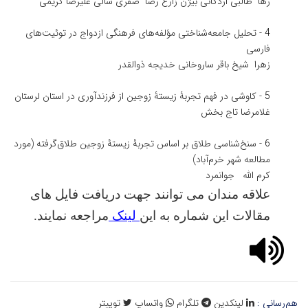
رها طالبی اردکانی
بیژن زارع
رضا صفری شالی
علیرضا کریمی
4
-
تحلیل جامعه‌شناختی مؤلفه‌های فرهنگی ازدواج در توئیت‌های
فارسی
زهرا شیخ
باقر ساروخانی
خدیجه ذوالقدر
5
-
کاوشی در فهم تجربۀ زیستۀ زوجین از فرزندآوری در استان لرستان
غلامرضا تاج بخش
6
-
سنخ‌شناسی طلاق بر اساس تجربۀ زیستۀ زوجین طلاق‌گرفته (مورد
مطالعه شهر خرم‌آباد)
کرم الله جوانمرد
علاقه مندان می توانند جهت دریافت فایل های
مقالات این شماره به این
لینک
مراجعه نمایند.
هم‌رسانی :
لینکدین
تلگرام
واتساپ
توییتر