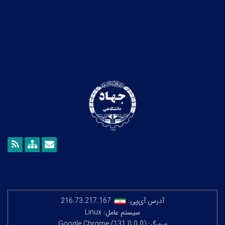
آدرس آی‌پی:
216.73.217.167
سیستم عامل: Linux
مرورگر: Google Chrome (131.0.0.0)