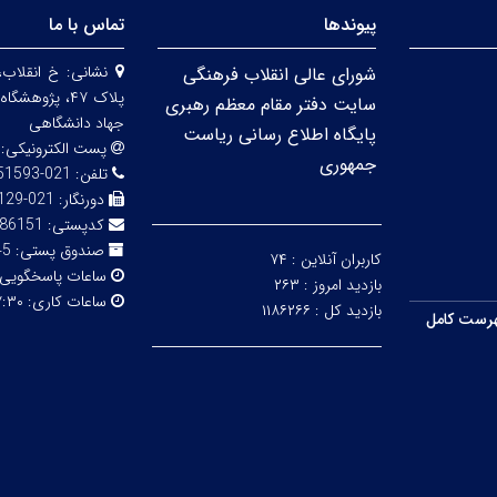
پیوندها
تماس با ما
نشانی:
خ انقلاب،
شورای عالی انقلاب فرهنگی
پلاک ۴۷، پژو
سایت دفتر مقام معظم رهبری
جهاد دانشگاهی
پایگاه اطلاع رسانی ریاست
پست الکترونیکی:
جمهوری
تلفن:
021-66951593-5
دورنگار:
021-66492129
کدپستی:
86151
صندوق پستی:
316
کاربران آنلاین :
۷۴
ساعات پاسخگویی
بازدید امروز :
۲۶۳
ساعات کاری:
۳۰ - ۱۴:۰۰
بازدید کل :
۱۱۸۶۲۶۶
رست کامل