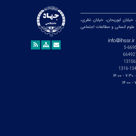
 خیابان ابوریحان، خیابان نظری،
هشگاه علوم انسانی و مطالعات اجتماعی
13156
1345-1
:
۷:۳۰ - ۱۴:۰۰
۷: