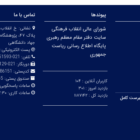
پیوندها
تماس با ما
نشانی:
خ انقلاب،
شورای عالی انقلاب فرهنگی
پلاک ۴۷، پژو
سایت دفتر مقام معظم رهبری
جهاد دانشگاهی
پایگاه اطلاع رسانی ریاست
پست الکترونیکی:
جمهوری
تلفن:
021-66951593-5
دورنگار:
021-66492129
کدپستی:
86151
صندوق پستی:
316
کاربران آنلاین :
۱۰۴
ساعات پاسخگویی
بازدید امروز :
۳۰۱
ساعات کاری:
۳۰ - ۱۴:۰۰
بازدید کل :
۱۱۸۷۱۴۲
رست کامل