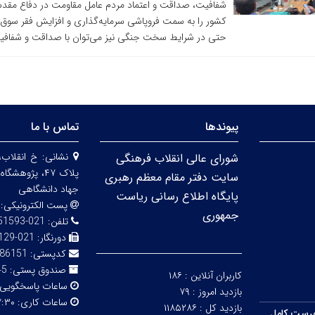
شفافیت، صداقت و اعتماد مردم عامل مقاومت در دفاع مقدس ب
کشور را به سمت فروپاشی سرمایه‌گذاری و افزایش فقر سوق
حتی در شرایط سخت جنگی نیز می‌توان با صداقت و شفافیت 
پیوندها
تماس با ما
نشانی:
خ انقلاب،
شورای عالی انقلاب فرهنگی
پلاک ۴۷، پژو
سایت دفتر مقام معظم رهبری
جهاد دانشگاهی
پایگاه اطلاع رسانی ریاست
پست الکترونیکی:
جمهوری
تلفن:
021-66951593-5
دورنگار:
021-66492129
کدپستی:
86151
صندوق پستی:
316
کاربران آنلاین :
۱۸۶
ساعات پاسخگویی
بازدید امروز :
۷۹
ساعات کاری:
۳۰ - ۱۴:۰۰
بازدید کل :
۱۱۸۵۲۸۶
رست کامل