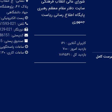
نشانی:
خ انقلاب،
شورای عالی انقلاب فرهنگی
پلاک ۴۷، پژو
سایت دفتر مقام معظم رهبری
جهاد دانشگاهی
پایگاه اطلاع رسانی ریاست
پست الکترونیکی:
جمهوری
تلفن:
021-66951593-5
دورنگار:
021-66492129
کدپستی:
86151
صندوق پستی:
316
کاربران آنلاین :
۱۶۱
ساعات پاسخگویی
بازدید امروز :
۷۰۰
ساعات کاری:
۳۰ - ۱۴:۰۰
بازدید کل :
۱۱۸۹۵۴۱
رست کامل