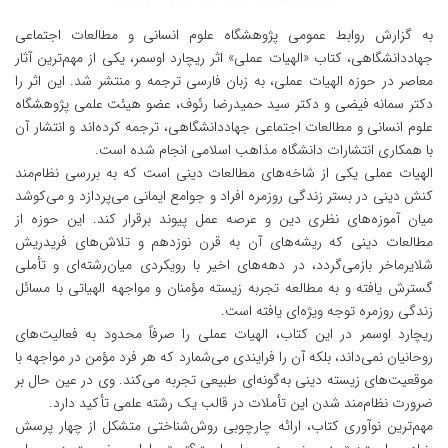
به گزارش روابط عمومی پژوهشگاه علوم انسانی و مطالعات اجتماعی
جهاددانشگاهی، کتاب «الهیات عملی» اثر ریچارد اوسمر، یکی از مهم‌ترین آثار
معاصر در حوزه الهیات عملی، به زبان فارسی ترجمه و منتشر شد. این اثر را
دکتر سمانه فیضی و دکتر سید حمیدرضا رئوف، عضو هیئت علمی پژوهشگاه
علوم انسانی و مطالعات اجتماعی جهاددانشگاهی، ترجمه کرده‌اند و انتشار آن
با همکاری انتشارات دانشگاه مذاهب اسلامی انجام شده است.
الهیات عملی یکی از شاخه‌های مطالعات دینی است که به بررسی نظام‌مند
کنش دینی در بستر زندگی روزمره افراد و جوامع ایمانی می‌پردازد و می‌کوشد
میان آموزه‌های نظری دین و عرصه عمل پیوند برقرار کند. این حوزه از
مطالعات دینی که ریشه‌های آن به قرن نوزدهم و تلاش‌های فریدریش
شلایرماخر بازمی‌گردد، در دهه‌های اخیر با رویکردی میان‌رشته‌ای و تأملی
گسترش یافته و به مطالعه تجربه زیسته مؤمنان و مواجهه الهیاتی با مسائل
زندگی روزمره توجه ویژه‌ای یافته است.
ریچارد اوسمر در این کتاب، الهیات عملی را صرفاً محدود به فعالیت‌های
روحانیان نمی‌داند، بلکه آن را فرایندی می‌شمارد که هر فرد مؤمن در مواجهه با
موقعیت‌های زیسته دینی به‌گونه‌ای طبیعی تجربه می‌کند. وی در عین حال بر
ضرورت نظام‌مند شدن این تأملات در قالب یک رشته علمی تأکید دارد.
مهم‌ترین نوآوری کتاب، ارائه چارچوبی روش‌شناختی متشکل از چهار پرسش