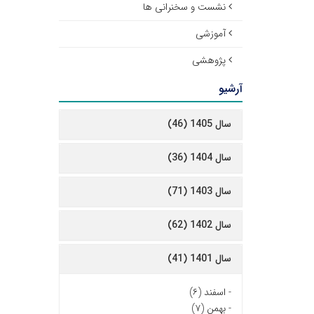
نشست و سخنرانی ها
آموزشی
پژوهشی
آرشیو
سال 1405 (46)
سال 1404 (36)
سال 1403 (71)
سال 1402 (62)
سال 1401 (41)
-
اسفند (۶)
-
بهمن (۷)