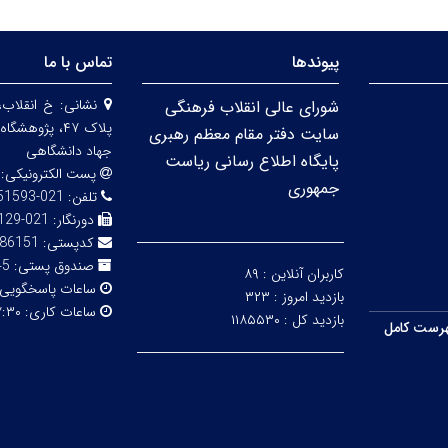
پیوندها
تماس با ما
نشانی:
خ انقلاب،
شورای عالی انقلاب فرهنگی
پلاک ۴۷، پژو
سایت دفتر مقام معظم رهبری
جهاد دانشگاهی
پایگاه اطلاع رسانی ریاست
پست الکترونیکی:
جمهوری
تلفن:
021-66951593-5
دورنگار:
021-66492129
کدپستی:
86151
صندوق پستی:
316
کاربران آنلاین :
۸۹
ساعات پاسخگویی
بازدید امروز :
۳۲۳
ساعات کاری:
۳۰ - ۱۴:۰۰
بازدید کل :
۱۱۸۵۵۳۰
رست کامل