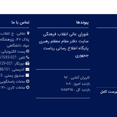
پیوندها
تماس با ما
نشانی:
خ انقلاب،
شورای عالی انقلاب فرهنگی
پلاک ۴۷، پژو
سایت دفتر مقام معظم رهبری
جهاد دانشگاهی
پایگاه اطلاع رسانی ریاست
پست الکترونیکی:
جمهوری
تلفن:
021-66951593-5
دورنگار:
021-66492129
کدپستی:
86151
صندوق پستی:
316
کاربران آنلاین :
۹۲
ساعات پاسخگویی
بازدید امروز :
۱۰۸
ساعات کاری:
۳۰ - ۱۴:۰۰
بازدید کل :
۱۱۸۵۳۱۵
رست کامل