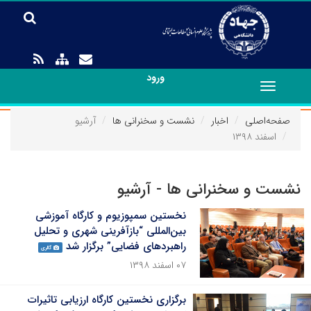
ورود
Toggle
navigation
صفحه‌اصلی
اخبار
نشست و سخنرانی ها
آرشیو
اسفند ۱۳۹۸
نشست و سخنرانی ها - آرشیو
نخستین سمپوزیوم و کارگاه آموزشی
بین‌المللی “بازآفرینی شهری و تحلیل
راهبردهای فضایی” برگزار شد
گالری
۰۷ اسفند ۱۳۹۸
برگزاری نخستین کارگاه ارزیابی تاثیرات