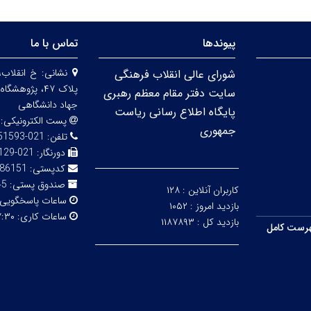
پیوندها
تماس با ما
نشانی:
خ انقلاب،
شورای عالی انقلاب فرهنگی
پلاک ۴۷، پژو
سایت دفتر مقام معظم رهبری
جهاد دانشگاهی
پایگاه اطلاع رسانی ریاست
پست الکترونیکی:
جمهوری
تلفن:
021-66951593-5
دورنگار:
021-66492129
کدپستی:
86151
صندوق پستی:
316
کاربران آنلاین :
۱۲۸
ساعات پاسخگویی
بازدید امروز :
۱۰۵۲
ساعات کاری:
۳۰ - ۱۴:۰۰
بازدید کل :
۱۱۸۷۸۹۳
رست کامل