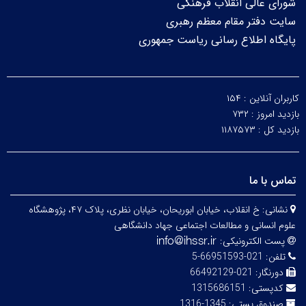
شورای عالی انقلاب فرهنگی
سایت دفتر مقام معظم رهبری
پایگاه اطلاع رسانی ریاست جمهوری
کاربران آنلاین :
۱۵۴
بازدید امروز :
۷۳۲
بازدید کل :
۱۱۸۷۵۷۳
تماس با ما
نشانی:
خ انقلاب، خیابان ابوریحان، خیابان نظری، پلاک ۴۷، پژوهشگاه
علوم انسانی و مطالعات اجتماعی جهاد دانشگاهی
پست الکترونیکی:
تلفن:
021-66951593-5
دورنگار:
021-66492129
کدپستی:
1315686151
صندوق پستی:
1345-1316